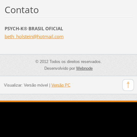
Contato
PSYCH-K® BRASIL OFICIAL
beth_hol
stein@ho
tmail.co
m
© 2012 Todos os direitos reservados.
Desenvolvido por
Webnode
Visualizar:
Versão móvel
|
Versão PC